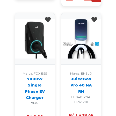
favorite
favorite
Marca: FOX ESS
Marca: ENEL X
7000W
JuiceBox
Single
Pro 40 NA
Phase EV
RH
Charger
1JB0401RNA-
HJW-201
7kW
B/. 1,428.45