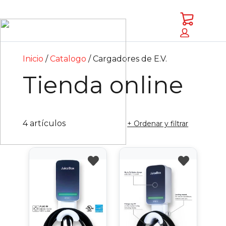
Saltar
Saltar
a
al
Carrito
contenido
pie
principal
de
página
Inicio
Catalogo
Cargadores de E.V.
Tienda online
4 artículos
+ Ordenar y filtrar
favorite
favorite